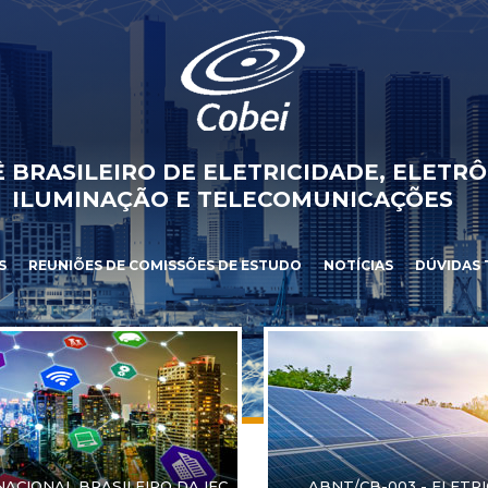
 BRASILEIRO DE ELETRICIDADE, ELETRÔ
ILUMINAÇÃO E TELECOMUNICAÇÕES
S
REUNIÕES DE COMISSÕES DE ESTUDO
NOTÍCIAS
DÚVIDAS 
NACIONAL BRASILEIRO DA IEC
ABNT/CB-003 - ELETR