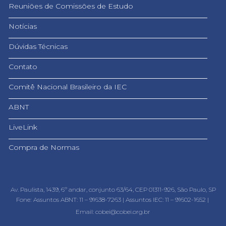
Reuniões de Comissões de Estudo
Notícias
Dúvidas Técnicas
Contato
Comitê Nacional Brasileiro da IEC
ABNT
LiveLink
Compra de Normas
Av. Paulista, 1439, 6º andar, conjunto 63/64, CEP 01311-926, São Paulo, SP
Fone:
Assuntos ABNT: 11 – 91638-7263 |
Assuntos IEC: 11 – 91602-1652 |
Email: cobei@cobei.org.br