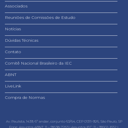
Associados
Reuniões de Comissões de Estudo
Notícias
Dúvidas Técnicas
Contato
Comitê Nacional Brasileiro da IEC
ABNT
LiveLink
Compra de Normas
Av. Paulista, 1439, 6º andar, conjunto 63/64, CEP 01311-926, São Paulo, SP
Fone:
Assuntos ABNT: 11 – 91638-7263 |
Assuntos IEC: 11 – 91602-1652 |