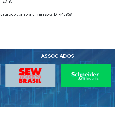
1:2019
.
tcatalogo.com.br/norma.aspx?ID=443959
ASSOCIADOS