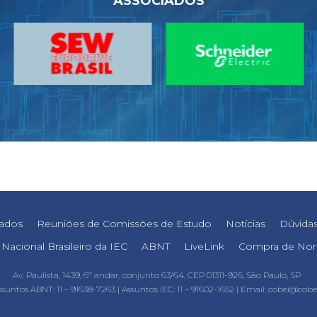
ASSOCIADOS
iados
Reuniões de Comissões de Estudo
Notícias
Dúvidas
Nacional Brasileiro da IEC
ABNT
LiveLink
Compra de No
Av. Paulista, 1439, 6º andar, conjunto 63/64, CEP 01311-926, São Paulo, SP
ssuntos ABNT: 11 – 91638-7263 |
Assuntos IEC: 11 – 91602-1652 |
Email: cobei@cobei