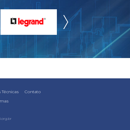
 Técnicas
Contato
rmas
.org.br