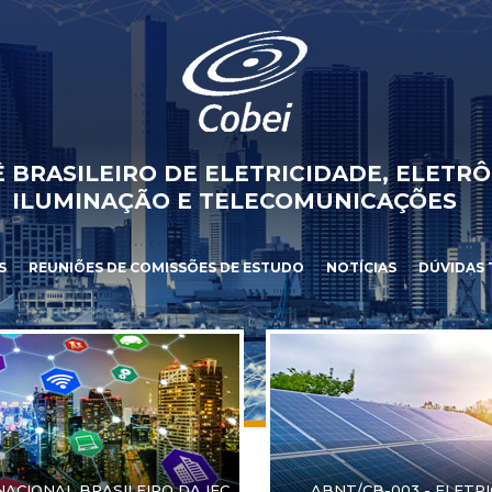
 BRASILEIRO DE ELETRICIDADE, ELETRÔ
ILUMINAÇÃO E TELECOMUNICAÇÕES
S
REUNIÕES DE COMISSÕES DE ESTUDO
NOTÍCIAS
DÚVIDAS 
NACIONAL BRASILEIRO DA IEC
ABNT/CB-003 - ELETR