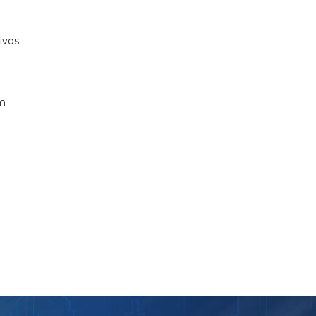
tivos
om
a