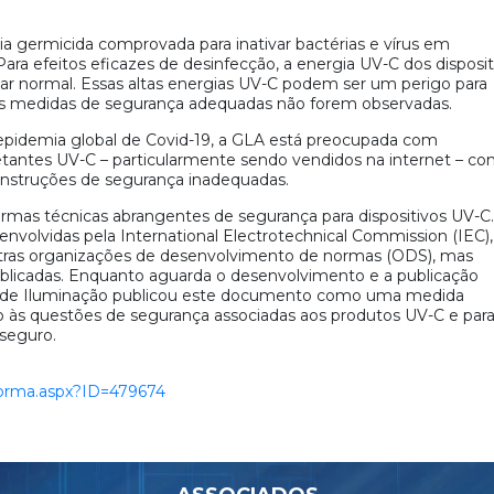
a germicida comprovada para inativar bactérias e vírus em
. Para efeitos eficazes de desinfecção, a energia UV-C dos disposi
lar normal. Essas altas energias UV-C podem ser um perigo para
as medidas de segurança adequadas não forem observadas.
pidemia global de Covid-19, a GLA está preocupada com
nfetantes UV-C – particularmente sendo vendidos na internet – c
instruções de segurança inadequadas.
mas técnicas abrangentes de segurança para dispositivos UV-C.
nvolvidas pela International Electrotechnical Commission (IEC),
outras organizações de desenvolvimento de normas (ODS), mas
blicadas. Enquanto aguarda o desenvolvimento e a publicação
al de Iluminação publicou este documento como uma medida
o às questões de segurança associadas aos produtos UV-C e par
 seguro.
norma.aspx?ID=479674