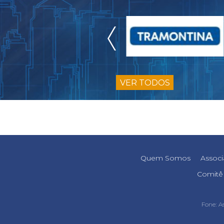
VER TODOS
Quem Somos
Assoc
Comitê 
Fone:
A