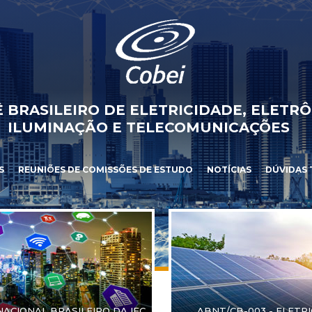
 BRASILEIRO DE ELETRICIDADE, ELETRÔ
ILUMINAÇÃO E TELECOMUNICAÇÕES
S
REUNIÕES DE COMISSÕES DE ESTUDO
NOTÍCIAS
DÚVIDAS 
NACIONAL BRASILEIRO DA IEC
ABNT/CB-003 - ELETR