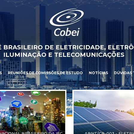
 BRASILEIRO DE ELETRICIDADE, ELETRÔ
ILUMINAÇÃO E TELECOMUNICAÇÕES
S
REUNIÕES DE COMISSÕES DE ESTUDO
NOTÍCIAS
DÚVIDAS 
NACIONAL BRASILEIRO DA IEC
ABNT/CB-003 - ELETR