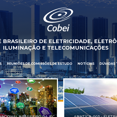
 BRASILEIRO DE ELETRICIDADE, ELETRÔ
ILUMINAÇÃO E TELECOMUNICAÇÕES
S
REUNIÕES DE COMISSÕES DE ESTUDO
NOTÍCIAS
DÚVIDAS 
NACIONAL BRASILEIRO DA IEC
ABNT/CB-003 - ELETR