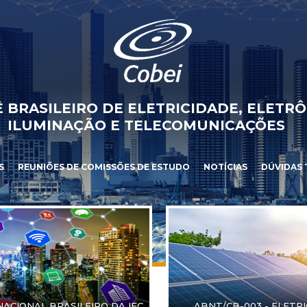
 BRASILEIRO DE ELETRICIDADE, ELETRÔ
ILUMINAÇÃO E TELECOMUNICAÇÕES
S
REUNIÕES DE COMISSÕES DE ESTUDO
NOTÍCIAS
DÚVIDAS 
NACIONAL BRASILEIRO DA IEC
ABNT/CB-003 - ELETR