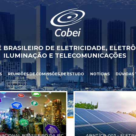
 BRASILEIRO DE ELETRICIDADE, ELETRÔ
ILUMINAÇÃO E TELECOMUNICAÇÕES
S
REUNIÕES DE COMISSÕES DE ESTUDO
NOTÍCIAS
DÚVIDAS 
NACIONAL BRASILEIRO DA IEC
ABNT/CB-003 - ELETR