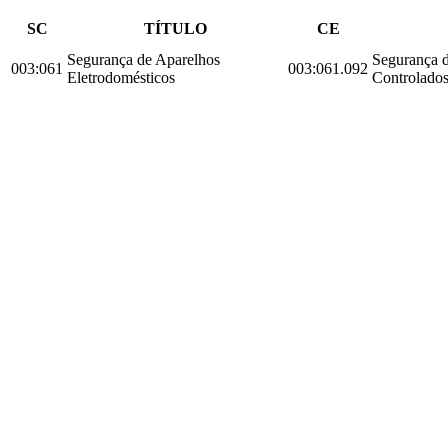
SC
TÍTULO
CE
Segurança de Aparelhos
Segurança d
003:061
003:061.092
Eletrodomésticos
Controlados