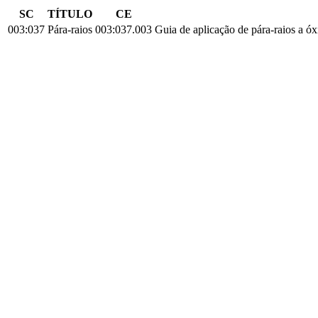
SC
TÍTULO
CE
003:037
Pára-raios
003:037.003
Guia de aplicação de pára-raios a ó