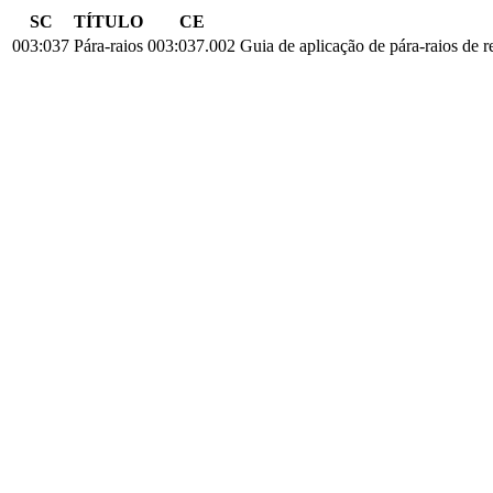
SC
TÍTULO
CE
003:037
Pára-raios
003:037.002
Guia de aplicação de pára-raios de re