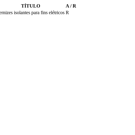
TÍTULO
A / R
rnizes isolantes para fins elétricos
R