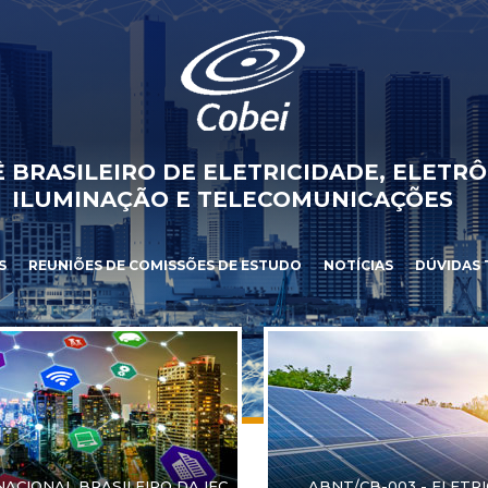
 BRASILEIRO DE ELETRICIDADE, ELETRÔ
ILUMINAÇÃO E TELECOMUNICAÇÕES
S
REUNIÕES DE COMISSÕES DE ESTUDO
NOTÍCIAS
DÚVIDAS 
NACIONAL BRASILEIRO DA IEC
ABNT/CB-003 - ELETR