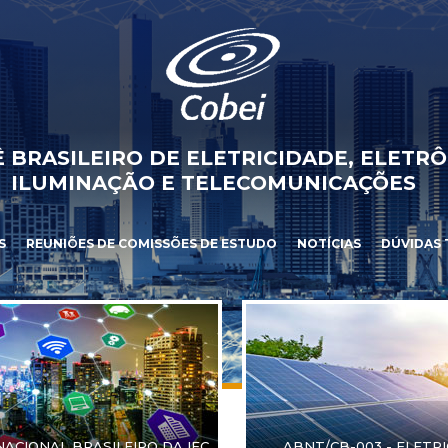
 BRASILEIRO DE ELETRICIDADE, ELETRÔ
ILUMINAÇÃO E TELECOMUNICAÇÕES
S
REUNIÕES DE COMISSÕES DE ESTUDO
NOTÍCIAS
DÚVIDAS 
NACIONAL BRASILEIRO DA IEC
ABNT/CB-003 - ELETR